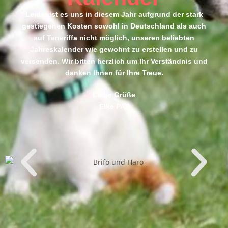
Leider ist es uns in diesem Jahr aufgrund der stark
gestiegenen Kosten sowohl in Deutschland als auch
auf Teneriffa nicht möglich, unseren beliebten
Jahreskalender wie gewohnt zu erstellen und zu
versenden. Wir bitten herzlich um Ihr Verständnis und
danken Ihnen für Ihre Treue.
Liebe Grüße
Elke PAT