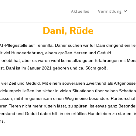
Aktuelles
Vermittlung
Dani, Rüde
T-Pflegestelle auf Teneriffa. Daher suchen wir für Dani dringend ein
it viel Hundeerfahrung, einem großen Herzen und Geduld.
 erlebt hat, aber es waren wohl keine allzu guten Erfahrungen mit Mens
hst. Dani ist im Januar 2021 geboren und ca. 50cm groß.
iel Zeit und Geduld. Mit einem souveränen Zweithund als Artgenosse 
ndekumpels ließen ihn sicher in vielen Situationen über seinen Schatten
lassen, mit ihm gemeinsam einen Weg in eine besondere Partnerschaft
eren Tieren nicht mehr rütteln lässt, zu spüren, ist etwas ganz Besonde
erstand und Geduld dabei hilft in ein erfülltes Hundeleben zu starten, 
ns.