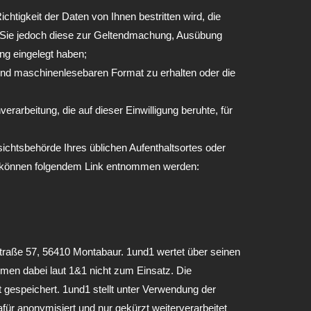
tigkeit der Daten von Ihnen bestritten wird, die
n, Sie jedoch diese zur Geltendmachung, Ausübung
g eingelegt haben;
und maschinenlesebaren Format zu erhalten oder die
erarbeitung, die auf dieser Einwilligung beruhte, für
ichtsbehörde Ihres üblichen Aufenthaltsortes oder
en können folgendem Link entnommen werden:
traße 57, 56410 Montabaur. 1und1 wertet über seinen
men dabei laut 1&1 nicht zum Einsatz. Die
gespeichert. 1und1 stellt unter Verwendung der
ür anonymisiert und nur gekürzt weiterverarbeitet