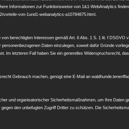
re Informationen zur Funktionsweise von 1&1-WebAnalytics finden Sie 
/vorteile-von-1und1-webanalytics-a10784875.html.
on berechtigten Interessen gemäß Art. 6 Abs. 1 S. 1 lit. f DSGVO v
personenbezogenen Daten einzulegen, soweit dafür Gründe vorliegen
et. Im letzteren Fall haben Sie ein generelles Widerspruchsrecht, d
srecht Gebrauch machen, genügt eine E-Mail an waldhunde.tenerif
scher und organisatorischer Sicherheitsmaßnahmen, um Ihre Daten geg
der gegen den unbefugten Zugriff Dritter zu schützen. Die Sicherhe