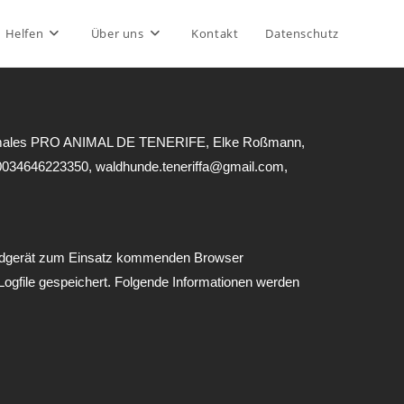
Helfen
Über uns
Kontakt
Datenschutz
os Animales PRO ANIMAL DE TENERIFE, Elke Roßmann,
b.0034646223350, waldhunde.teneriffa@gmail.com,
 Endgerät zum Einsatz kommenden Browser
ogfile gespeichert. Folgende Informationen werden