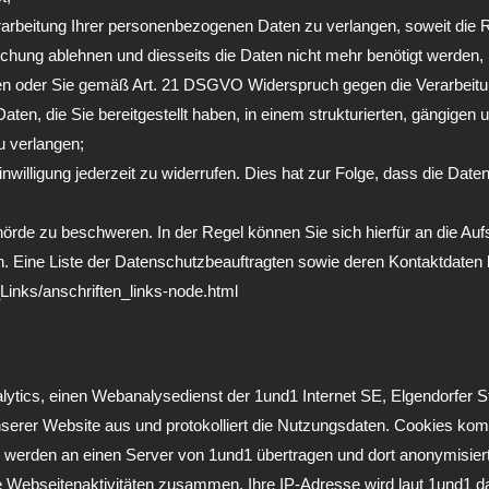
eitung Ihrer personenbezogenen Daten zu verlangen, soweit die Rich
öschung ablehnen und diesseits die Daten nicht mehr benötigt werde
en oder Sie gemäß Art. 21 DSGVO Widerspruch gegen die Verarbeitun
, die Sie bereitgestellt haben, in einem strukturierten, gängigen 
u verlangen;
willigung jederzeit zu widerrufen. Dies hat zur Folge, dass die Datenv
rde zu beschweren. In der Regel können Sie sich hierfür an die Aufs
n. Eine Liste der Datenschutzbeauftragten sowie deren Kontaktdat
Links/anschriften_links-node.html
lytics, einen Webanalysedienst der 1und1 Internet SE, Elgendorfer S
serer Website aus und protokolliert die Nutzungsdaten. Cookies kom
werden an einen Server von 1und1 übertragen und dort anonymisiert 
Webseitenaktivitäten zusammen. Ihre IP-Adresse wird laut 1und1 daf