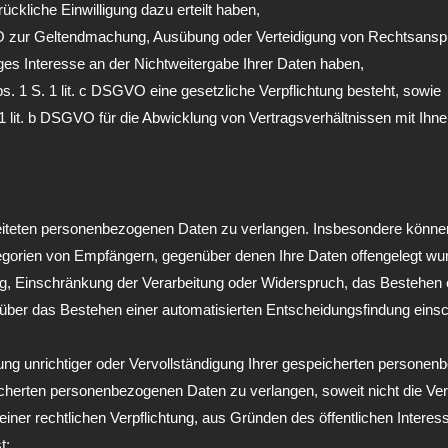
ückliche Einwilligung dazu erteilt haben,
SGVO zur Geltendmachung, Ausübung oder Verteidigung von Rechtsansp
es Interesse an der Nichtweitergabe Ihrer Daten haben,
bs. 1 S. 1 lit. c DSGVO eine gesetzliche Verpflichtung besteht, sowie
1 lit. b DSGVO für die Abwicklung von Vertragsverhältnissen mit Ihnen 
iteten personenbezogenen Daten zu verlangen. Insbesondere können 
gorien von Empfängern, gegenüber denen Ihre Daten offengelegt wur
g, Einschränkung der Verarbeitung oder Widerspruch, das Bestehen e
über das Bestehen einer automatisierten Entscheidungsfindung einschl
ng unrichtiger oder Vervollständigung Ihrer gespeicherten personen
erten personenbezogenen Daten zu verlangen, soweit nicht die Vera
einer rechtlichen Verpflichtung, aus Gründen des öffentlichen Inte
t;