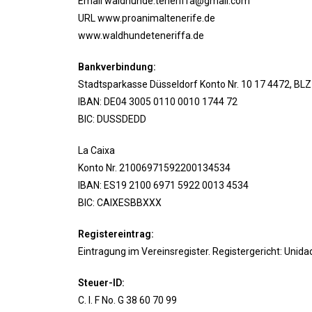
Email
waldhunde.teneriffa@gmail.com
URL www.proanimaltenerife.de
www.waldhundeteneriffa.de
Bankverbindung:
Stadtsparkasse Düsseldorf Konto Nr. 10 17 4472, BLZ
IBAN: DE04 3005 0110 0010 1744 72
BIC: DUSSDEDD
La Caixa
Konto Nr. 21006971592200134534
IBAN: ES19 2100 6971 5922 0013 4534
BIC: CAIXESBBXXX
Registereintrag:
Eintragung im Vereinsregister. Registergericht: Uni
Steuer-ID:
C. I. F No. G 38 60 70 99